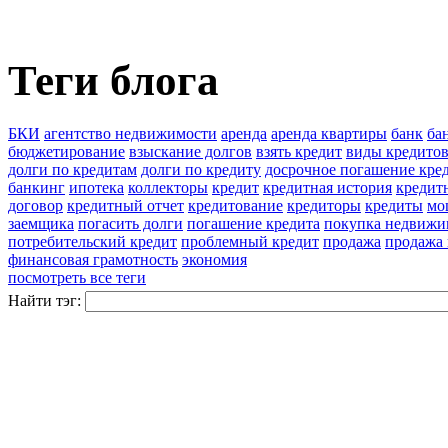
Теги блога
БКИ
агентство недвижимости
аренда
аренда квартиры
банк
ба
бюджетирование
взыскание долгов
взять кредит
виды кредито
долги по кредитам
долги по кредиту
досрочное погашение кре
банкинг
ипотека
коллекторы
кредит
кредитная история
кредитн
договор
кредитный отчет
кредитование
кредиторы
кредиты
мо
заемщика
погасить долги
погашение кредита
покупка недвижи
потребительский кредит
проблемный кредит
продажа
продажа
финансовая грамотность
экономия
посмотреть все теги
Найти тэг: