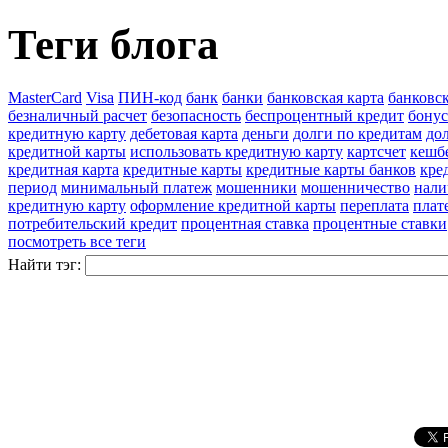
Теги блога
MasterCard
Visa
ПИН-код
банк
банки
банковская карта
банковс
безналичный расчет
безопасность
беспроцентный кредит
бону
кредитную карту
дебетовая карта
деньги
долги по кредитам
до
кредитной карты
использовать кредитную карту
картсчет
кешб
кредитная карта
кредитные карты
кредитные карты банков
кре
период
минимальный платеж
мошенники
мошенничество
нали
кредитную карту
оформление кредитной карты
переплата
плат
потребительский кредит
процентная ставка
процентные ставки
посмотреть все теги
Найти тэг: