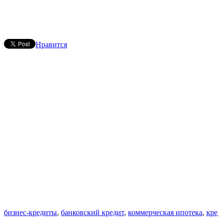
Нравится
бизнес-кредиты
,
банковский кредит
,
коммерческая ипотека
,
кре