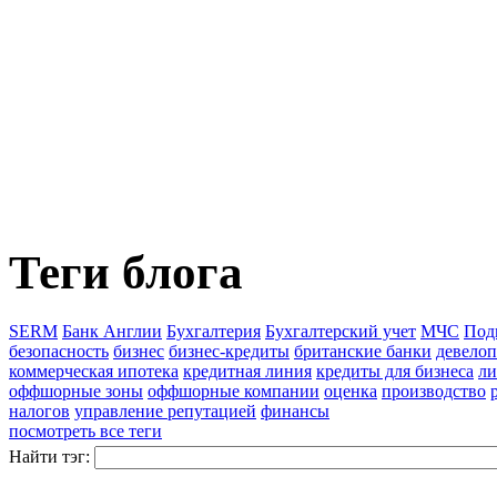
Теги блога
SERM
Банк Англии
Бухгалтерия
Бухгалтерский учет
МЧС
Под
безопасность
бизнес
бизнес-кредиты
британские банки
девело
коммерческая ипотека
кредитная линия
кредиты для бизнеса
ли
оффшорные зоны
оффшорные компании
оценка
производство
налогов
управление репутацией
финансы
посмотреть все теги
Найти тэг: