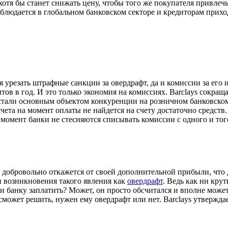
хотя бы станет снижать цену, чтобы того же покупателя привлеч
наблюдается в глобальном банковском секторе и кредиторам при
ся урезать штрафные санкции за овердрафт, да и комиссии за ег
ов в год. И это только экономия на комиссиях. Barclays сокраща
тали основным объектом конкуренции на розничном банковском р
чета на момент оплаты не найдется на счету достаточно средств
 момент банки не стесняются списывать комиссии с одного и того 
он добровольно откажется от своей дополнительной прибыли, что 
и возникновения такого явления как
овердрафт
. Ведь как ни крут
ги банку заплатить? Может, он просто обсчитался и вполне может
сможет решить, нужен ему овердрафт или нет. Barclays утверждае