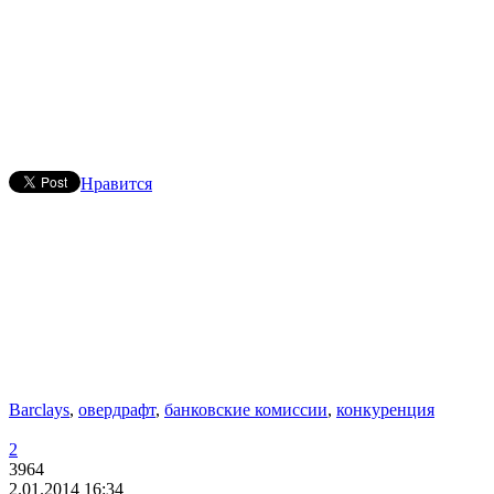
Нравится
Barclays
,
овердрафт
,
банковские комиссии
,
конкуренция
2
3964
2.01.2014 16:34