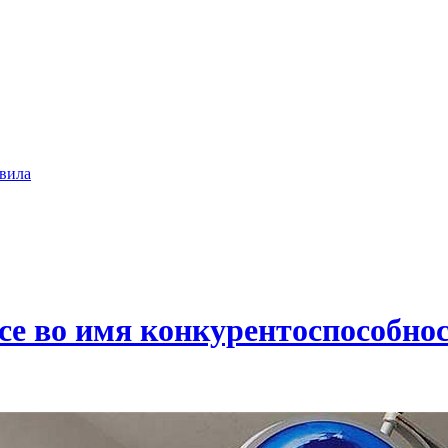
вила
все во имя конкурентоспособно