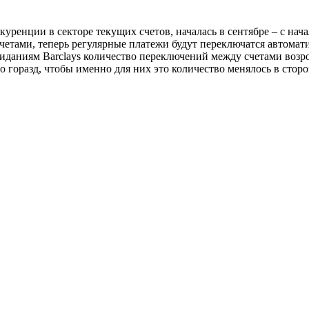
уренции в секторе текущих счетов, началась в сентябре – с нач
тами, теперь регулярные платежи будут переключатся автоматиче
даниям Barclays количество переключений между счетами возрос
то горазд, чтобы именно для них это количество менялось в сто