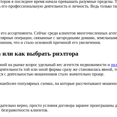
лторов в последнее время начала превышать разумные пределы.
 его профессиональную деятельность и личность. Ведь только т
его ассортимента. Сейчас среди клиентов многочисленных аген
опулярные операции, связанные с загородными домами, земельн
онним, что и стало основной причиной его увеличения.
 или как выбрать риэлтора
ний на рынке возрос удельный вес агентств недвижимости и
ри
еятельность той или иной фирмы сразу же становилась явной, т
ся с деятельностью мошенников стало значительно проще.
 наиболее популярных схемах, на которые рассчитывают мошенн
тельно верно, просто условия договора заранее проигрышны дл
 безграмотности клиентов.