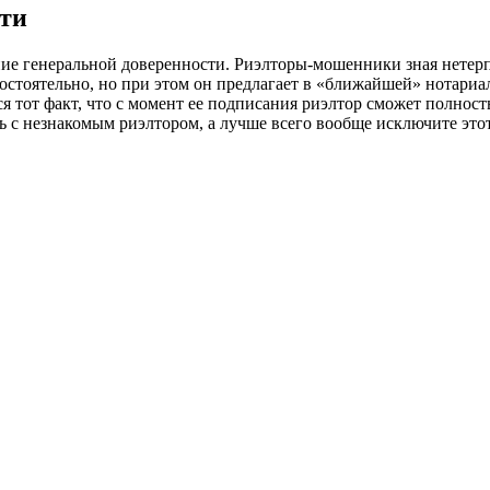
сти
ние генеральной доверенности. Риэлторы-мошенники зная нетер
остоятельно, но при этом он предлагает в «ближайшей» нотариал
ся тот факт, что с момент ее подписания риэлтор сможет полно
 с незнакомым риэлтором, а лучше всего вообще исключите этот