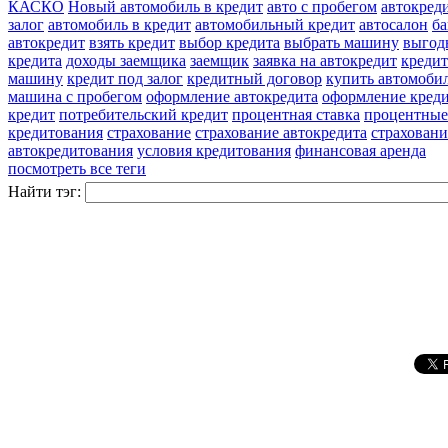
КАСКО
Новый автомобиль в кредит
авто с пробегом
автокред
залог
автомобиль в кредит
автомобильный кредит
автосалон
ба
автокредит
взять кредит
выбор кредита
выбрать машину
выгод
кредита
доходы заемщика
заемщик
заявка на автокредит
кредит
машину
кредит под залог
кредитный договор
купить автомоби
машина с пробегом
оформление автокредита
оформление кред
кредит
потребительский кредит
процентная ставка
процентные
кредитования
страхование
страхование автокредита
страховани
автокредитования
условия кредитования
финансовая аренда
посмотреть все теги
Найти тэг: