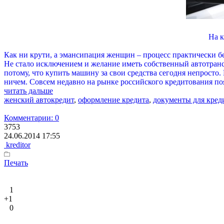
На к
Как ни крути, а эмансипация женщин – процесс практически б
Не стало исключением и желание иметь собственный автотранс
потому, что купить машину за свои средства сегодня непрост
ничем. Совсем недавно на рынке российского кредитования по
читать дальше
женский автокредит
,
оформление кредита
,
документы для кред
Комментарии: 0
3753
24.06.2014 17:55
kreditor
Печать
1
+1
0