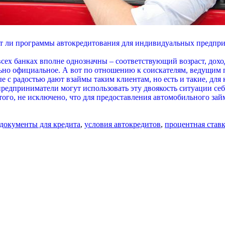
 ли программы автокредитования для индивидуальных предпр
сех банках вполне однозначны – соответствующий возраст, дохо
ельно официальное. А вот по отношению к соискателям, ведущи
ые с радостью дают взаймы таким клиентам, но есть и такие, дл
редприниматели могут использовать эту двоякость ситуации себе
 того, не исключено, что для предоставления автомобильного з
документы для кредита
,
условия автокредитов
,
процентная став