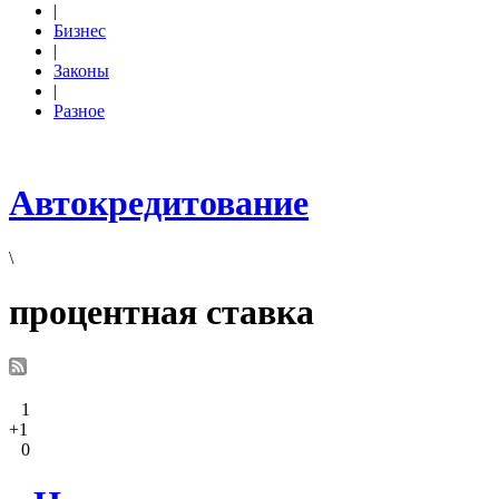
|
Бизнес
|
Законы
|
Разное
Автокредитование
\
процентная ставка
1
+1
0