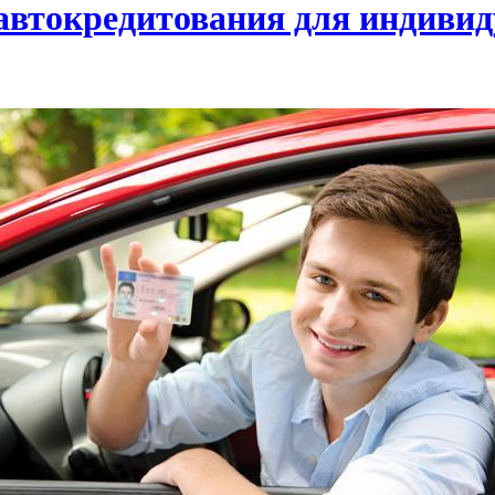
втокредитования для индиви