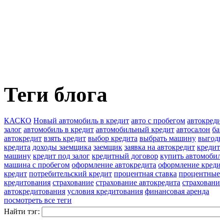
Теги блога
КАСКО
Новый автомобиль в кредит
авто с пробегом
автокред
залог
автомобиль в кредит
автомобильный кредит
автосалон
ба
автокредит
взять кредит
выбор кредита
выбрать машину
выгод
кредита
доходы заемщика
заемщик
заявка на автокредит
кредит
машину
кредит под залог
кредитный договор
купить автомоби
машина с пробегом
оформление автокредита
оформление кред
кредит
потребительский кредит
процентная ставка
процентные
кредитования
страхование
страхование автокредита
страховани
автокредитования
условия кредитования
финансовая аренда
посмотреть все теги
Найти тэг: