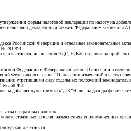
 утверждении формы налоговой декларации по налогу на добавле
ей налоговой декларации, а также о Федеральном законе от 27.
одекса Российской Федерации и отдельные законодательные акт
. № 281-ФЗ
ся, в частности, исчисления НДС, НДФЛ и налога на прибыль 
сийской Федерации и Федеральный закон "О внесении изменений 
ний Федерального закона "О внесении изменений в часть перву
ризнании утратившими силу отдельных положений законодатель
г. № 368-ФЗ
лог на добавленную стоимость", 23 "Налог на доходы физически
льства о страховых взносах
 уплате страховых взносов; разъяснениях уполномоченных орган
галтерской отчетности