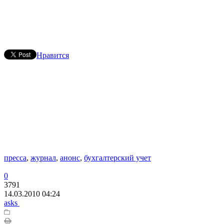
Нравится
пресса
,
журнал
,
анонс
,
бухгалтерский учет
0
3791
14.03.2010 04:24
asks