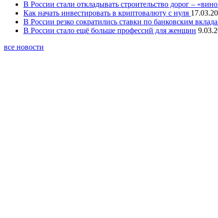
В России стали откладывать строительство дорог – «вин
Как начать инвестировать в криптовалюту с нуля
17.03.20
В России резко сократились ставки по банковским вклад
В России стало ещё больше профессий для женщин
9.03.
все новости