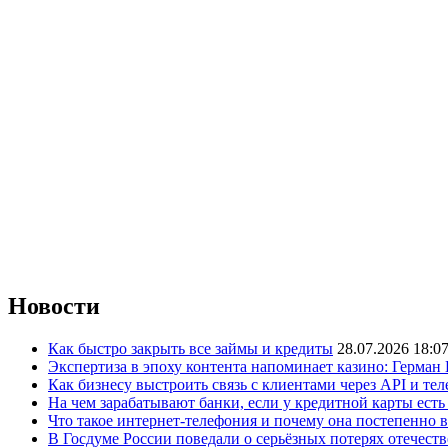
Новости
Как быстро закрыть все займы и кредиты
28.07.2026 18:0
Экспертиза в эпоху контента напоминает казино: Герман
Как бизнесу выстроить связь с клиентами через API и те
На чем зарабатывают банки, если у кредитной карты ест
Что такое интернет-телефония и почему она постепенно 
В Госдуме России поведали о серьёзных потерях отечест