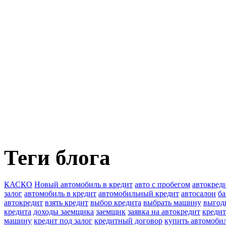
Теги блога
КАСКО
Новый автомобиль в кредит
авто с пробегом
автокред
залог
автомобиль в кредит
автомобильный кредит
автосалон
ба
автокредит
взять кредит
выбор кредита
выбрать машину
выгод
кредита
доходы заемщика
заемщик
заявка на автокредит
кредит
машину
кредит под залог
кредитный договор
купить автомоби