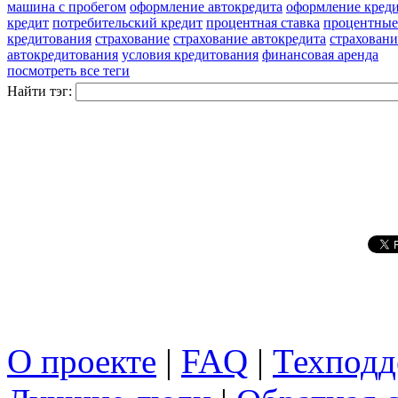
машина с пробегом
оформление автокредита
оформление кред
кредит
потребительский кредит
процентная ставка
процентные
кредитования
страхование
страхование автокредита
страховани
автокредитования
условия кредитования
финансовая аренда
посмотреть все теги
Найти тэг:
О проекте
|
FAQ
|
Техподд