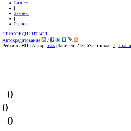
Бизнес
|
Законы
|
Разное
ПРИСОЕДИНИТЬСЯ
Автокредитование
/
Рейтинг:
+31
| Автор:
asks
| Записей: 218 | Участников:
7
|
Прави
0
0
0