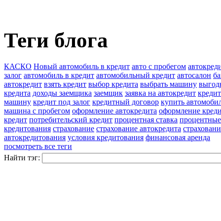
Теги блога
КАСКО
Новый автомобиль в кредит
авто с пробегом
автокред
залог
автомобиль в кредит
автомобильный кредит
автосалон
ба
автокредит
взять кредит
выбор кредита
выбрать машину
выгод
кредита
доходы заемщика
заемщик
заявка на автокредит
кредит
машину
кредит под залог
кредитный договор
купить автомоби
машина с пробегом
оформление автокредита
оформление кред
кредит
потребительский кредит
процентная ставка
процентные
кредитования
страхование
страхование автокредита
страховани
автокредитования
условия кредитования
финансовая аренда
посмотреть все теги
Найти тэг: