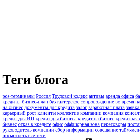
Теги блога
pos-терминалы
Россия
Трудовой кодекс
активы
аренда офиса
б
кредиты
бизнес-план
бухгалтерское сопровождение
во время н
на бизнес
документы для кредита
залог
заработная плата
заявка
карьерный рост
клиенты
коллектив
компании
компания
консал
кредит для ИП
кредит для бизнеса
кредит на бизнес
кредитная 
бизнес
отказ в кредите
офис
оффшорная зона
переговоры
поста
руководитель компании
сбор информации
совещание
тайм-мен
посмотреть все теги