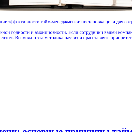
ие эффективности тайм-менеджмента: постановка цели для сот
льной годности и амбициозности. Если сотрудники вашей компа
ментом. Возможно эта методика научит их расставлять приоритет
мени: основные принципы тай