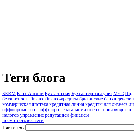
Теги блога
SERM
Банк Англии
Бухгалтерия
Бухгалтерский учет
МЧС
Под
безопасность
бизнес
бизнес-кредиты
британские банки
девело
коммерческая ипотека
кредитная линия
кредиты для бизнеса
ли
оффшорные зоны
оффшорные компании
оценка
производство
налогов
управление репутацией
финансы
посмотреть все теги
Найти тэг: