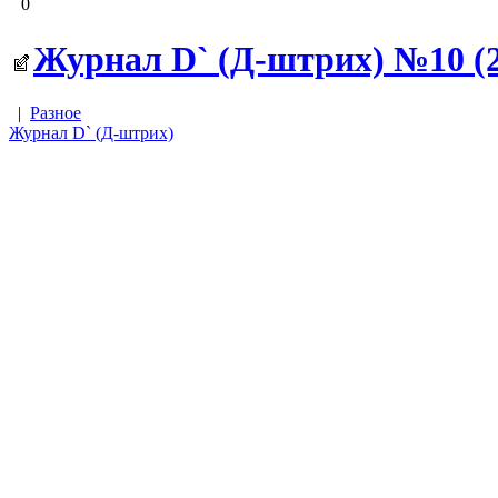
0
Журнал D` (Д-штрих) №10 (22
|
Разное
Журнал D` (Д-штрих)