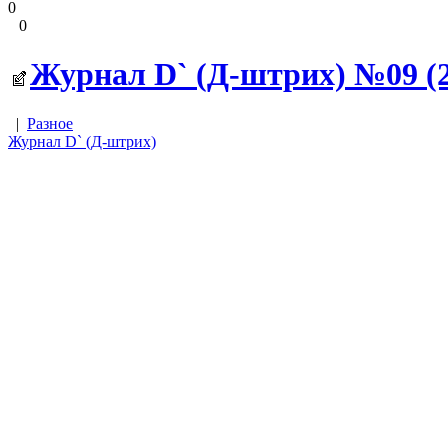
0
0
Журнал D` (Д-штрих) №09 (21
|
Разное
Журнал D` (Д-штрих)