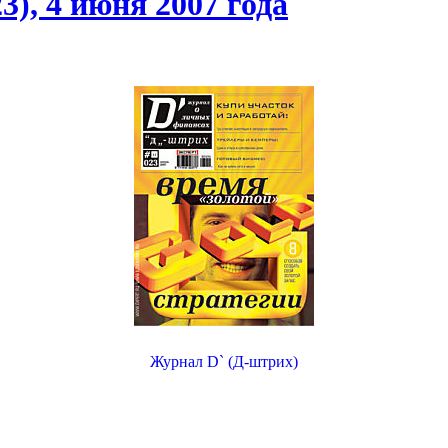
), 4 июня 2007 года
Журнал D` (Д-штрих)