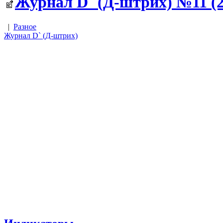
Журнал D` (Д-штрих) №11 (23
|
Разное
Журнал D` (Д-штрих)