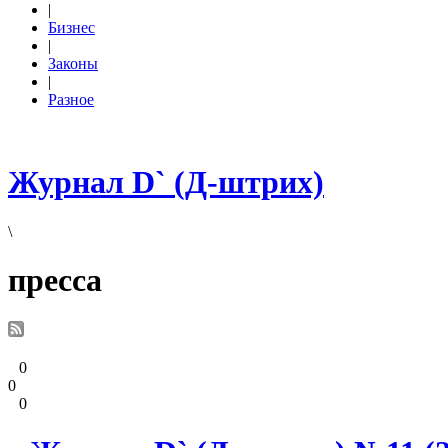
|
Бизнес
|
Законы
|
Разное
Журнал D` (Д-штрих)
\
пресса
0
0
0