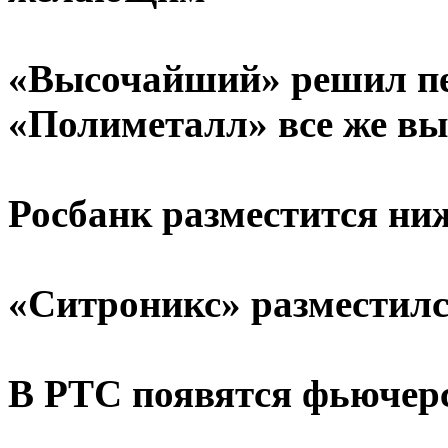
«Высочайший» решил пе
«Полиметалл» все же в
Росбанк разместится ни
«Ситроникс» разместил
В РТС появятся фьючер