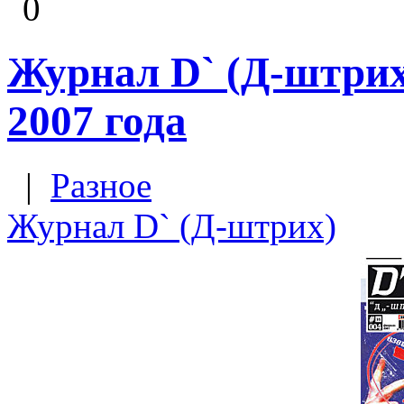
0
Журнал D` (Д-штрих
2007 года
|
Разное
Журнал D` (Д-штрих)