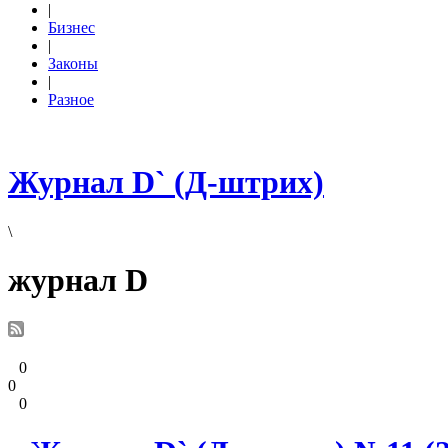
|
Бизнес
|
Законы
|
Разное
Журнал D` (Д-штрих)
\
журнал D
0
0
0