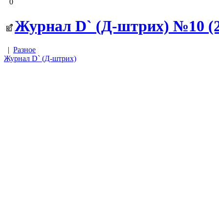
0
Журнал D` (Д-штрих) №10 (22
|
Разное
Журнал D` (Д-штрих)