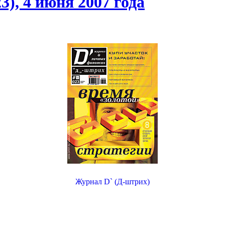
), 4 июня 2007 года
Журнал D` (Д-штрих)