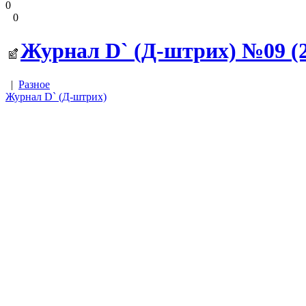
0
0
Журнал D` (Д-штрих) №09 (21
|
Разное
Журнал D` (Д-штрих)