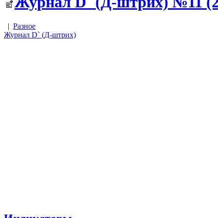
Журнал D` (Д-штрих) №11 (23
|
Разное
Журнал D` (Д-штрих)