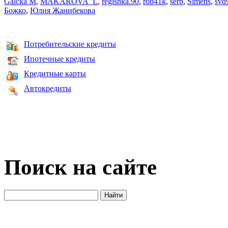
Galcka M
,
MAKAROVA_L
,
regishka.90
,
rob41k
,
serb
,
Simens
,
svd
Божко
,
Юлия Жанибекова
Потребительские кредиты
Ипотечные кредиты
Кредитные карты
Автокредиты
Поиск на сайте