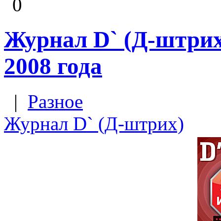
0
Журнал D` (Д-штрих)
2008 года
|
Разное
Журнал D` (Д-штрих)