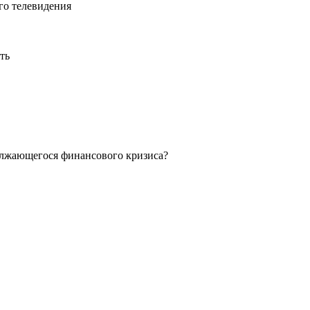
го телевидения
ть
должающегося финансового кризиса?