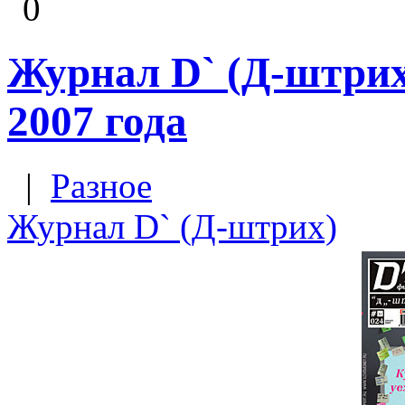
0
Журнал D` (Д-штрих
2007 года
|
Разное
Журнал D` (Д-штрих)