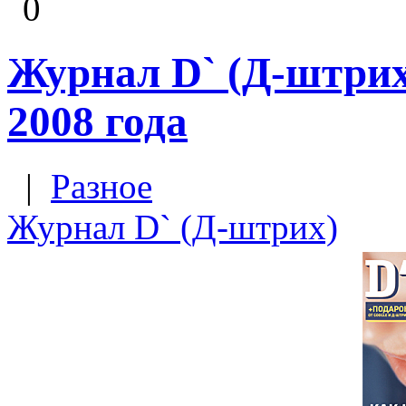
0
Журнал D` (Д-штрих)
2008 года
|
Разное
Журнал D` (Д-штрих)