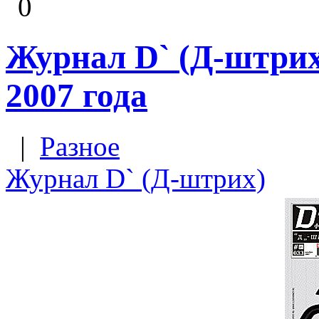
0
Журнал D` (Д-штрих)
2007 года
|
Разное
Журнал D` (Д-штрих)