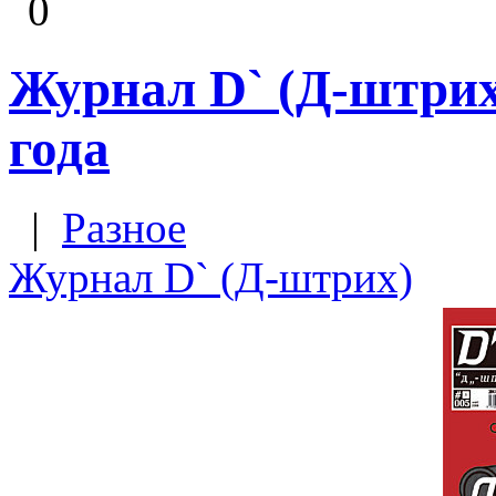
0
Журнал D` (Д-штрих)
года
|
Разное
Журнал D` (Д-штрих)