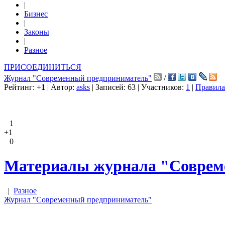
|
Бизнес
|
Законы
|
Разное
ПРИСОЕДИНИТЬСЯ
Журнал "Современный предприниматель"
/
Рейтинг:
+1
| Автор:
asks
| Записей: 63 | Участников:
1
|
Правила
1
+1
0
Материалы журнала "Совреме
|
Разное
Журнал "Современный предприниматель"