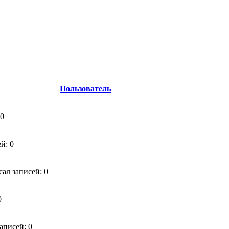
Пользователь
 0
й: 0
сал записей: 0
0
аписей: 0