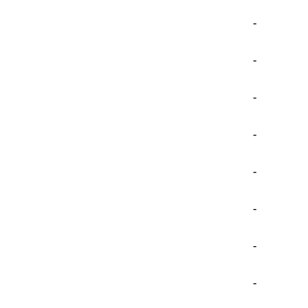
-
-
-
-
-
-
-
-