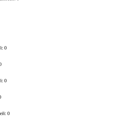
й: 0
0
й: 0
0
ей: 0