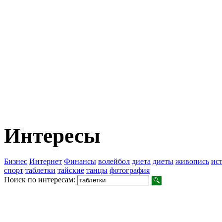
Интересы
Бизнес
Интернет
Финансы
волейбол
диета
диеты
живопись
ис
спорт
таблетки
тайские
танцы
фотография
Поиск по интересам: