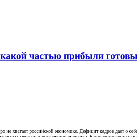
, какой частью прибыли готовы
тро не хватает российской экономике. Дефицит кадров дает о себ
ельных мер» по привлечению водители. В конечном счете камп