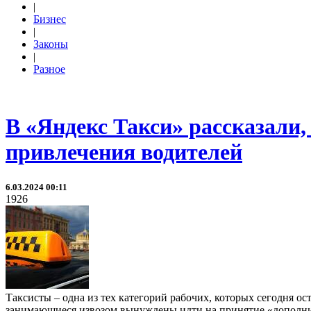
|
Бизнес
|
Законы
|
Разное
В «Яндекс Такси» рассказали
привлечения водителей
6.03.2024 00:11
1926
Таксисты – одна из тех категорий рабочих, которых сегодня ос
занимающиеся извозом вынуждены идти на принятие «дополнит