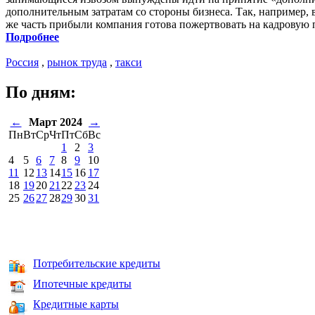
дополнительным затратам со стороны бизнеса. Так, например,
же часть прибыли компания готова пожертвовать на кадровую
Подробнее
Россия
,
рынок труда
,
такси
По дням:
←
Март 2024
→
Пн
Вт
Ср
Чт
Пт
Сб
Вс
1
2
3
4
5
6
7
8
9
10
11
12
13
14
15
16
17
18
19
20
21
22
23
24
25
26
27
28
29
30
31
Потребительские кредиты
Ипотечные кредиты
Кредитные карты