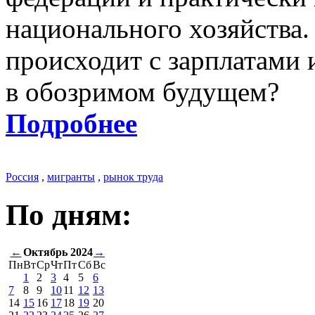
национального хозяйства.
происходит с зарплатами 
в обозримом будущем?
Подробнее
Россия
,
мигранты
,
рынок труда
По дням:
←
Октябрь 2024
→
Пн
Вт
Ср
Чт
Пт
Сб
Вс
1
2
3
4
5
6
7
8
9
10
11
12
13
14
15
16
17
18
19
20