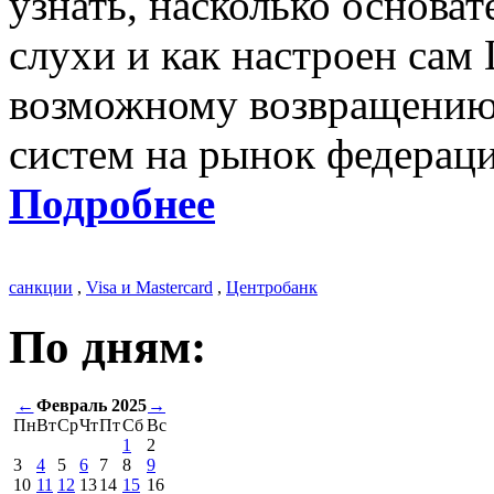
узнать, насколько основат
слухи и как настроен сам
возможному возвращению
систем на рынок федераци
Подробнее
санкции
,
Visa и Mastercard
,
Центробанк
По дням:
←
Февраль 2025
→
Пн
Вт
Ср
Чт
Пт
Сб
Вс
1
2
3
4
5
6
7
8
9
10
11
12
13
14
15
16