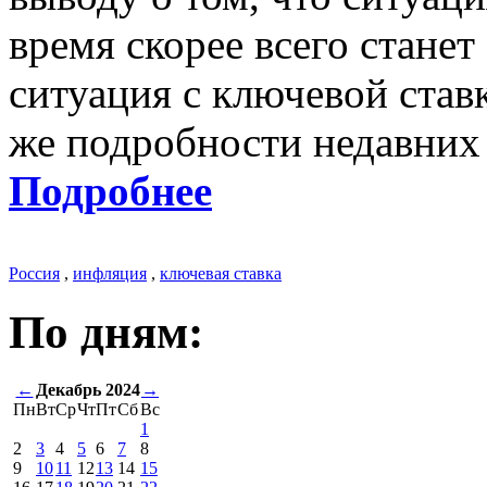
время скорее всего станет
ситуация с ключевой став
же подробности недавних
Подробнее
Россия
,
инфляция
,
ключевая ставка
По дням:
←
Декабрь 2024
→
Пн
Вт
Ср
Чт
Пт
Сб
Вс
1
2
3
4
5
6
7
8
9
10
11
12
13
14
15