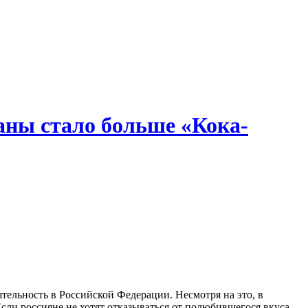
раны стало больше «Кока-
тельность в Российской Федерации. Несмотря на это, в
сли россияне не хотят отказываться от полюбившегося вкуса,