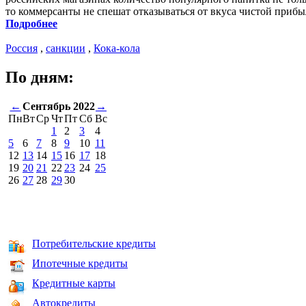
то коммерсанты не спешат отказываться от вкуса чистой прибы
Подробнее
Россия
,
санкции
,
Кока-кола
По дням:
←
Сентябрь 2022
→
Пн
Вт
Ср
Чт
Пт
Сб
Вс
1
2
3
4
5
6
7
8
9
10
11
12
13
14
15
16
17
18
19
20
21
22
23
24
25
26
27
28
29
30
Потребительские кредиты
Ипотечные кредиты
Кредитные карты
Автокредиты