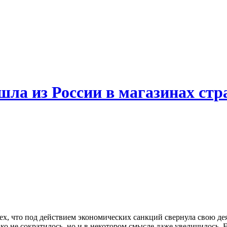
шла из России в магазинах ст
х, что под действием экономических санкций свернула свою дея
ко не сократилось, но и в некотором смысле даже увеличилось. Е